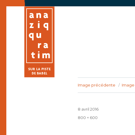
Site web de l'exposition Ana ziqquratim – Sur la piste d
Ana ziqquratim – Sur la 
Image précédente
Image 
Publié
8 avril 2016
le
Taille
800 × 600
réelle