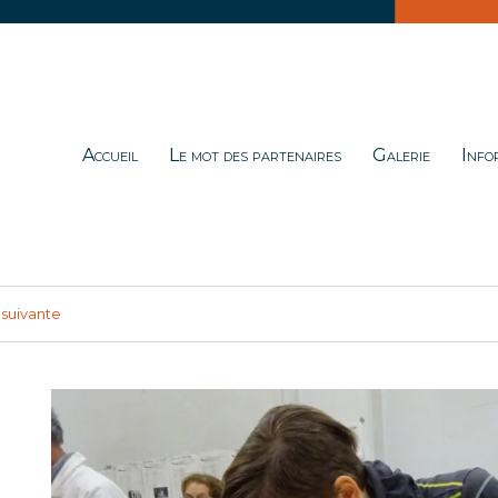
Accueil
Le mot des partenaires
Galerie
Info
e Babel
piste de Babel©
suivante