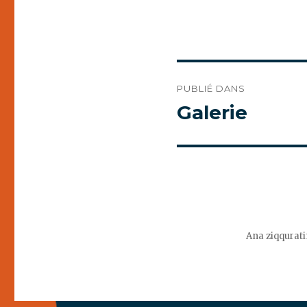
Navigation
PUBLIÉ DANS
de
Galerie
l’article
Ana ziqqurati