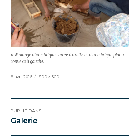
4. Moulage d’une brique carrée à droite et d’une brique plano-
convexe à gauche.
Publié
8 avril 2016
Taille
800 × 600
le
réelle
Navigation
PUBLIÉ DANS
de
Galerie
l’article